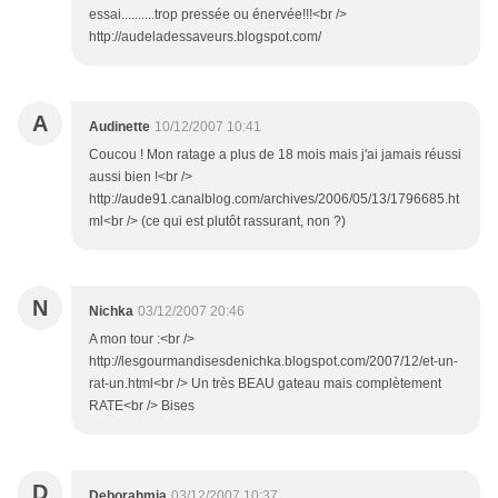
essai..........trop pressée ou énervée!!!<br />
http://audeladessaveurs.blogspot.com/
A
Audinette
10/12/2007 10:41
Coucou ! Mon ratage a plus de 18 mois mais j'ai jamais réussi
aussi bien !<br />
http://aude91.canalblog.com/archives/2006/05/13/1796685.ht
ml<br /> (ce qui est plutôt rassurant, non ?)
N
Nichka
03/12/2007 20:46
A mon tour :<br />
http://lesgourmandisesdenichka.blogspot.com/2007/12/et-un-
rat-un.html<br /> Un très BEAU gateau mais complètement
RATE<br /> Bises
D
Deborahmia
03/12/2007 10:37