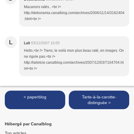
Macarons ratés...<br />
http://deboramia.canalblog.com/archives/2006/11/14/3162404
.html<br />
L
Lali
03/12/2007 10:05
Hello,<br /> Tiens, le voilà mon plus beau raté, en images. On
ne rigole pas.<br />
http://lalietcie.canalblog.com/archives/2007/12/03/7104704.ht
ml<br />
< paperblog
Tarte-à-la-carotte-
distinguée >
Hébergé par Canalblog
Top articles