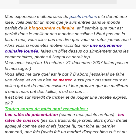
Mon expérience malheureuse de
palets bretons
m'a donné une
idée, voilà bientôt un mois que je suis entrée dans le monde
parfait de la
blogosphère culinaire
, et il semble que tout est
parfait dans le meilleur des mondes possibles ! Faut pas me la
faire à moi, vous allez pas me dire que vous ne ratez jamais rien !
Alors voilà si vous êtes motivé racontez moi
une expérience
culinaire loupée
, faites un billet dessus ou simplement dans les
commentaires, photos à l'appui ce serait top.
Vous avez jusqu'au
15 octobre
, 31 décembre 2007 faites passer
le message:-)
Vous allez me dire quel est le but ? D'abord j'essaierai de faire
une récap' et on va bien
se marrer
, aussi pour rassurer ceux et
celles qui ont du mal en cuisine et leur prouver que les meilleurs
d'entre nous ont des failles, n'est ce pas ....
Il est bien sûr interdit de tricher et de louper une recette exprès,
ok ?
Toutes sortes de ratés sont recevables :
Les ratés de présentation
(comme mes palets bretons) ;
les
ratés de cuisson
(les plus frustrants je crois, alors qu'on s'était
appliqué comme des chefs jusque là, tout foire au dernier
moment), une fois j'avais fait un marbré d'aspect bien cuit et au