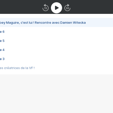
bey Maguire, c'est lui ! Rencontre avec Damien Witecka
e 6
e 5
e 4
e 3
s créatrices de la VF !
e 2
e 1
e Mektoub My Love arrive enfin ! Rencontre avec Shaïn Boumedine et Sal
i : après Toni en famille